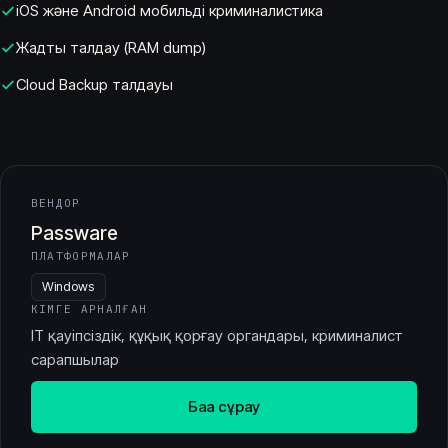
iOS және Android мобильді криминалистика
Жадты талдау (RAM dump)
Cloud Backup талдауы
ВЕНДОР
Passware
ПЛАТФОРМАЛАР
Windows
КІМГЕ АРНАЛҒАН
IT қауіпсіздік, құқық қорғау органдары, криминалист
сарапшылар
Баға сұрау