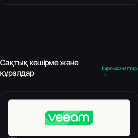
Сақтық көшірме және
Барлық санаттар
құралдар
→