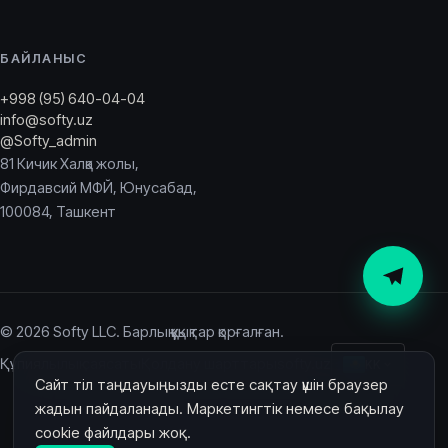
БАЙЛАНЫС
+998 (95) 640-04-04
info@softy.uz
@Softy_admin
81 Кичик Халқа жолы,
Фирдавсий МФЙ, Юнусабад,
100084, Ташкент
© 2026 Softy LLC. Барлық құқықтар қорғалған.
Құпиялылық саясаты
Қолдану шарттары
softy.uz
KK
Сайт тіл таңдауыңызды есте сақтау үшін браузер
жадын пайдаланады. Маркетингтік немесе бақылау
cookie файлдары жоқ.