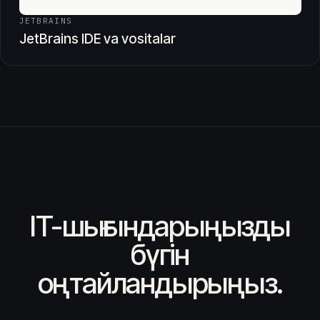
JETBRAINS
JetBrains IDE va vositalar
IT-шығындарыңызды
бүгін
оңтайландырыңыз.