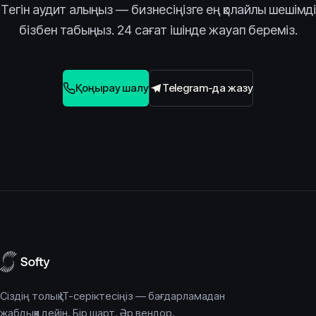
Тегін аудит алыңыз — бизнесіңізге ең қолайлы шешімді
бізбен табыңыз. 24 сағат ішінде жауап береміз.
Қоңырау шалу
Telegram-да жазу
Сіздің толық IT-серіктесіңіз — бағдарламадан
жабдыққа дейін. Бір шарт. Әр вендор.