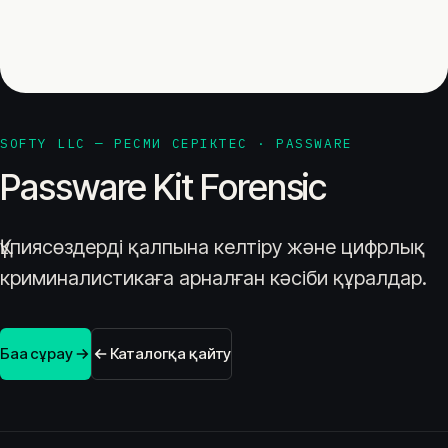
SOFTY LLC — РЕСМИ СЕРІКТЕС · PASSWARE
Passware Kit Forensic
Құпиясөздерді қалпына келтіру және цифрлық
криминалистикаға арналған кәсіби құралдар.
Баға сұрау
Каталогқа қайту