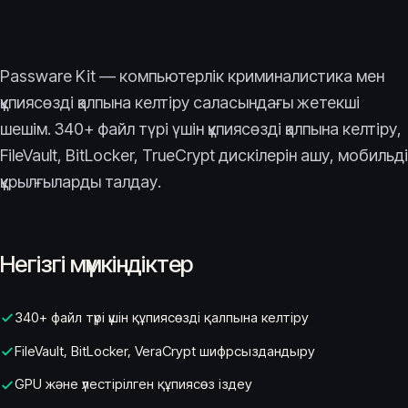
Passware Kit — компьютерлік криминалистика мен
құпиясөзді қалпына келтіру саласындағы жетекші
шешім. 340+ файл түрі үшін құпиясөзді қалпына келтіру,
FileVault, BitLocker, TrueCrypt дискілерін ашу, мобильді
құрылғыларды талдау.
Негізгі мүмкіндіктер
340+ файл түрі үшін құпиясөзді қалпына келтіру
FileVault, BitLocker, VeraCrypt шифрсыздандыру
GPU және үлестірілген құпиясөз іздеу