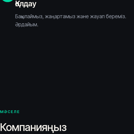
Қолдау
Бақылаймыз, жаңартамыз және жауап береміз.
Әрдайым.
МӘСЕЛЕ
Компанияңыз