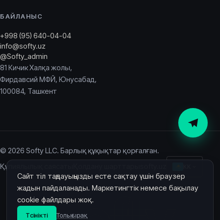
БАЙЛАНЫС
+998 (95) 640-04-04
info@softy.uz
@Softy_admin
81 Кичик Халқа жолы,
Фирдавсий МФЙ, Юнусабад,
100084, Ташкент
© 2026 Softy LLC. Барлық құқықтар қорғалған.
Құпиялылық саясаты
Қолдану шарттары
softy.uz
KK
Сайт тіл таңдауыңызды есте сақтау үшін браузер
жадын пайдаланады. Маркетингтік немесе бақылау
Softy
cookie файлдары жоқ.
Түсінікті
Толығырақ