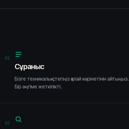
01
Сұраныс
Бізге техникалық стегіңіз қалай көрінетінін айтыңыз.
Бір әңгіме жеткілікті.
02