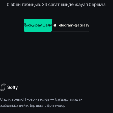
бізбен табыңыз. 24 сағат ішінде жауап береміз.
Қоңырау шалу
Telegram-да жазу
Сіздің толық IT-серіктесіңіз — бағдарламадан
жабдыққа дейін. Бір шарт. Әр вендор.