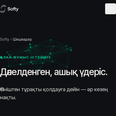
Skip to content
Softy
Шешімдер
ҚАЛАЙ ЖҰМЫС ІСТЕЙМІЗ
Дәлелденген, ашық үдеріс.
Өтініштен тұрақты қолдауға дейін — әр кезең
нақты.