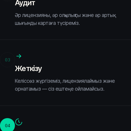
Аудит
Әр лицензияны, әр олқылықты және әр артық
шығынды картаға түсіреміз.
03
Жеткізу
Келіссөз жүргіземіз, лицензиялаймыз және
орнатамыз — сіз ештеңе ойламайсыз.
04