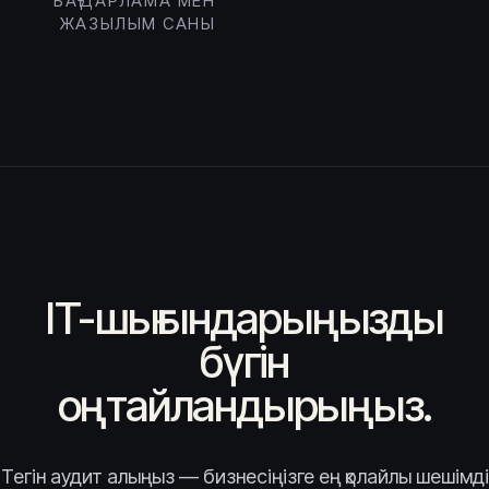
БАҒДАРЛАМА МЕН
ЖАЗЫЛЫМ САНЫ
IT-шығындарыңызды
бүгін
оңтайландырыңыз.
Тегін аудит алыңыз — бизнесіңізге ең қолайлы шешімді