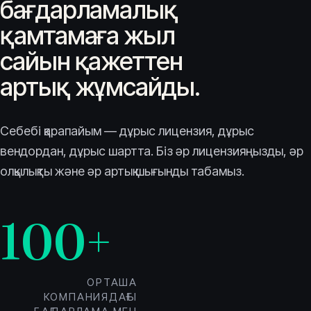
бағдарламалық
қамтамаға жыл
сайын қажеттен
артық жұмсайды.
Себебі қарапайым — дұрыс лицензия, дұрыс
вендордан, дұрыс шартта. Біз әр лицензияңызды, әр
олқылықты және әр артық шығынды табамыз.
100+
ОРТАША
КОМПАНИЯДАҒЫ