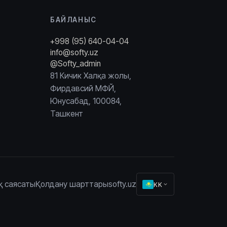
БАЙЛАНЫС
+998 (95) 640-04-04
info@softy.uz
@Softy_admin
81 Кичик Халқа жолы,
Фирдавсий МФЙ,
Юнусабад, 100084,
Ташкент
қ саясаты
Қолдану шарттары
softy.uz
KK