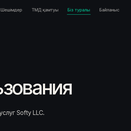
Шешімдер
ТМД қамтуы
Біз туралы
Байланыс
ьзования
слуг Softy LLC.