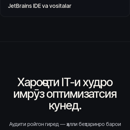
JetBrains IDE va vositalar
Хароҷоти IT-и худро
имрӯз оптимизатсия
кунед.
Аудити ройгон гиред — ҳалли беҳтаринро барои