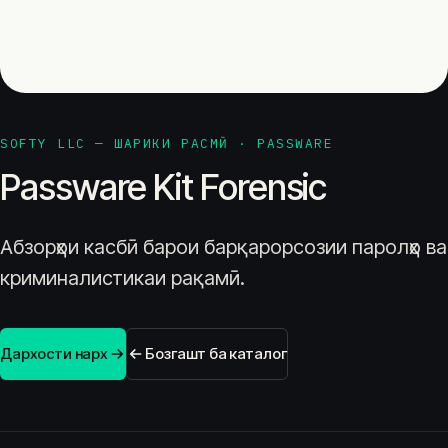
SOFTY LLC — ШАРИКИ РАСМӢ · PASSWARE
Passware Kit Forensic
Абзорҳои касбӣ барои барқарорсозии паролҳо ва
криминалистикаи рақамӣ.
Дархости нарх
Бозгашт ба каталог