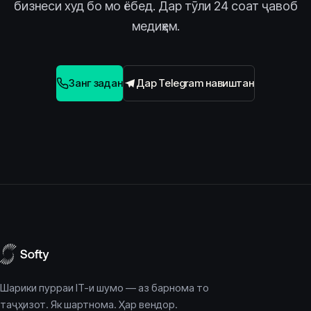
бизнеси худ бо мо ёбед. Дар тӯли 24 соат ҷавоб
медиҳем.
Занг задан
Дар Telegram навиштан
Шарики пурраи IT-и шумо — аз барнома то
таҷҳизот. Як шартнома. Ҳар вендор.