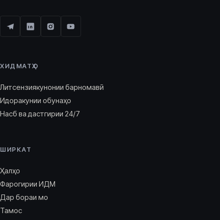
ХИДМАТҲО
Литсензиякунонии барномавӣ
Идоракунии обунаҳо
Насб ва дастгирии 24/7
ШИРКАТ
Ҳалҳо
Фарогирии ИДМ
Дар бораи мо
Тамос