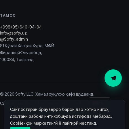
ТАМОС
+998 (95) 640-04-04
info@softy.uz
@Softy_admin
81 Кӯчаи Халқаи Хурд, МФЙ
Фирдавсӣ, Юнусобод,
100084, Тошканд
© 2026 Softy LLC. Ҳамаи ҳуқуқҳо ҳифз шудаанд.
Сиёсати махфият
Шартҳои истифода
softy.uz
TG
Сайт хотираи браузерро барои дар хотир нигоҳ
доштани забони интихобшуда истифода мебарад.
Cookie-ҳои маркетингӣ ё пайгирӣ нестанд.