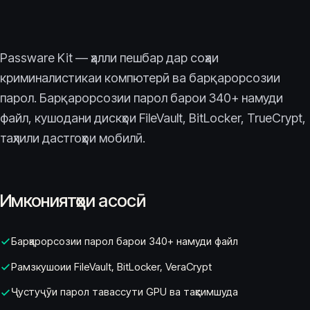
Passware Kit — ҳалли пешбар дар соҳаи
криминалистикаи компютерӣ ва барқарорсозии
парол. Барқарорсозии парол барои 340+ намуди
файл, кушодани дискҳои FileVault, BitLocker, TrueCrypt,
таҳлили дастгоҳҳои мобилӣ.
Имкониятҳои асосӣ
Барқарорсозии парол барои 340+ намуди файл
Рамзкушоии FileVault, BitLocker, VeraCrypt
Ҷустуҷӯи парол тавассути GPU ва тақсимшуда