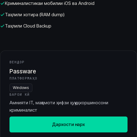
Криминалистикаи мобилии iOS ва Android
Таҳлили хотира (RAM dump)
Таҳлили Cloud Backup
ВЕНДОР
Passware
ПЛАТФОРМАҲО
Windows
БАРОИ КӢ
Амнияти IT, мақомоти ҳифзи ҳуқуқ, коршиносони
криминалист
Дархости нарх