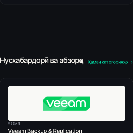
Нусхабардорӣ ва абзорҳо
Ҳамаи категорияҳо →
VEEAM
Veeam Backup & Replication