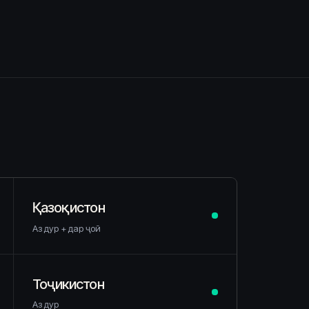
Қазоқистон
Аз дур + дар ҷой
Тоҷикистон
Аз дур