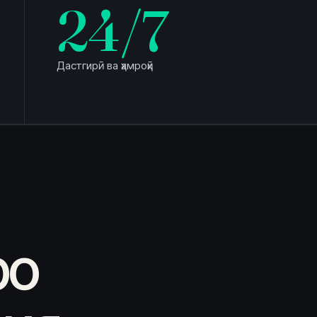
24
/7
Дастгирӣ ва ҳамроҳӣ
ро