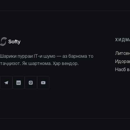
ХИДМ
Литсе
Шарики пурраи IT-и шумо — аз барнома то
Идора
таҷҳизот. Як шартнома. Ҳар вендор.
Насб в