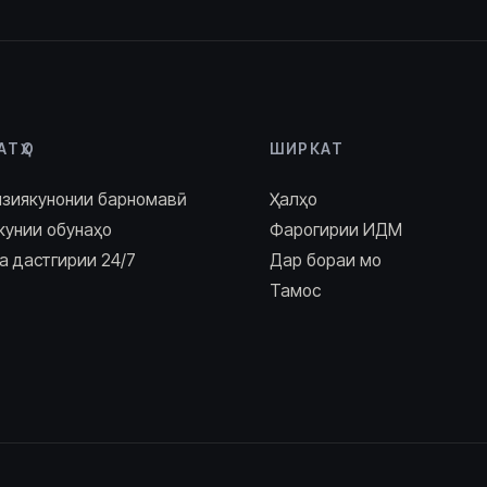
АТҲО
ШИРКАТ
нзиякунонии барномавӣ
Ҳалҳо
кунии обунаҳо
Фарогирии ИДМ
а дастгирии 24/7
Дар бораи мо
Тамос