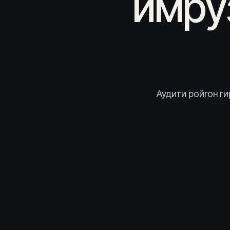
имрӯ
Аудити ройгон ги