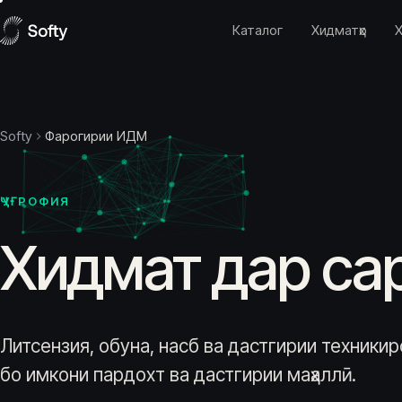
Skip to content
Каталог
Хидматҳо
Ҳ
Softy
Фарогирии ИДМ
ҶУҒРОФИЯ
Хидмат дар са
Литсензия, обуна, насб ва дастгирии техники
бо имкони пардохт ва дастгирии маҳаллӣ.