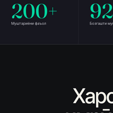
200
+
92
Муштариёни фаъол
Бозгашти му
Харо