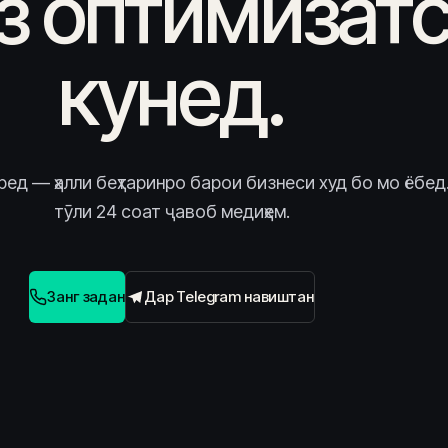
з оптимизат
кунед.
ред — ҳалли беҳтаринро барои бизнеси худ бо мо ёбед
тӯли 24 соат ҷавоб медиҳем.
Занг задан
Дар Telegram навиштан