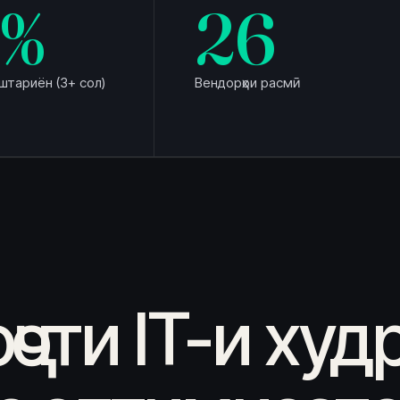
%
26
штариён (3+ сол)
Вендорҳои расмӣ
ҷоти IT-и худ