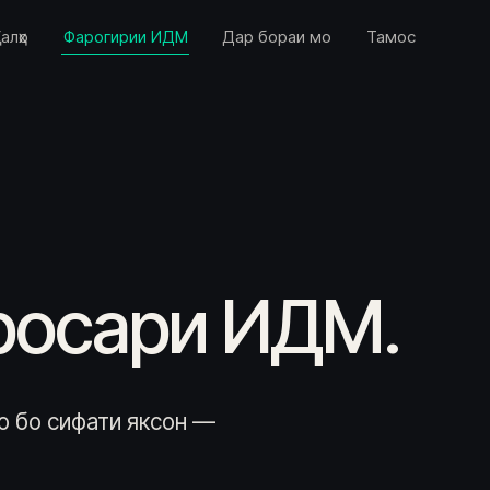
алҳо
Фарогирии ИДМ
Дар бораи мо
Тамос
росари ИДМ.
ро бо сифати яксон —