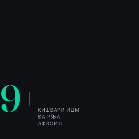
9+
КИШВАРИ ИДМ
ВА РӮ БА
АФЗОИШ