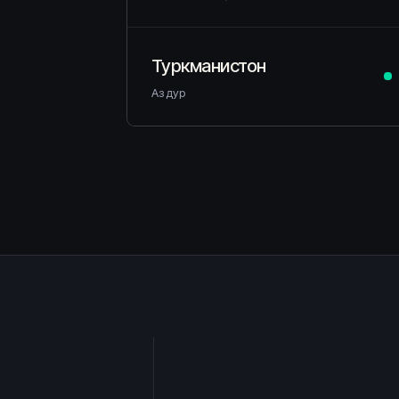
Туркманистон
Аз дур