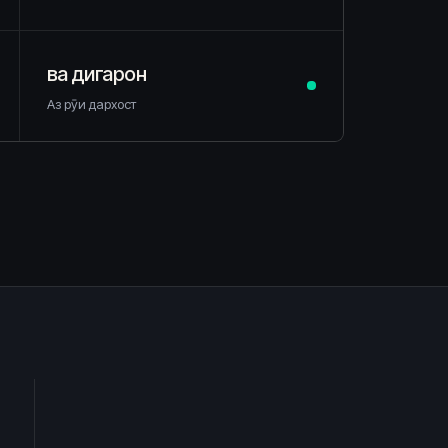
ва дигарон
Аз рӯи дархост