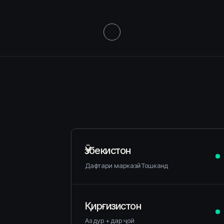
Ӯзбекистон
Дафтари марказӣ · Тошканд
Қирғизистон
Аз дур + дар ҷой