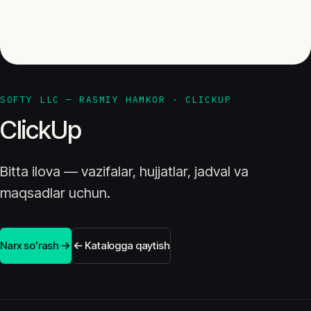
SOFTY LLC — RASMIY HAMKOR · CLICKUP
ClickUp
Bitta ilova — vazifalar, hujjatlar, jadval va
maqsadlar uchun.
Narx so'rash
Katalogga qaytish