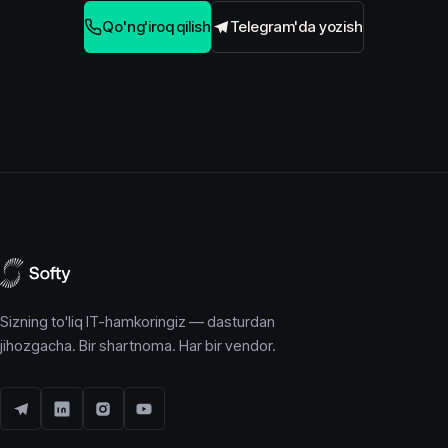
Qo'ng'iroq qilish
Telegram'da yozish
Sizning to'liq IT-hamkoringiz — dasturdan
jihozgacha. Bir shartnoma. Har bir vendor.