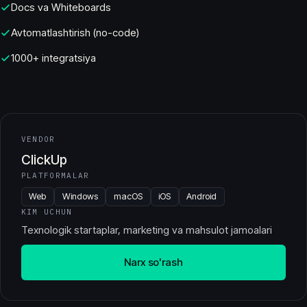
Docs va Whiteboards
Avtomatlashtirish (no-code)
1000+ integratsiya
VENDOR
ClickUp
PLATFORMALAR
Web
Windows
macOS
iOS
Android
KIM UCHUN
Texnologik startaplar, marketing va mahsulot jamoalari
Narx so'rash