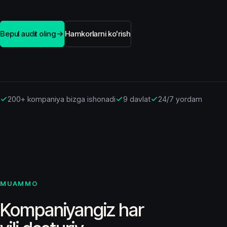
Bepul audit oling
Hamkorlarni ko'rish
200+ kompaniya bizga ishonadi
9 davlat
24/7 yordam
MUAMMO
Kompaniyangiz har