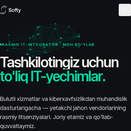
Skip to content
RASMIY IT-INTEGRATOR · MDH BO'YLAB
Tashkilotingiz
uchun
to'liq
IT-yechimlar.
Bulutli xizmatlar va kiberxavfsizlikdan muhandislik
dasturlarigacha — yetakchi jahon vendorlarining
rasmiy litsenziyalari. Joriy etamiz va qo'llab-
quvvatlaymiz.