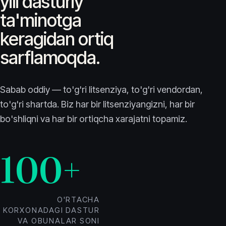
yili dasturiy
ta'minotga
keragidan ortiq
sarflamoqda.
Sabab oddiy — to'g'ri litsenziya, to'g'ri vendordan,
to'g'ri shartda. Biz har bir litsenziyangizni, har bir
bo'shliqni va har bir ortiqcha xarajatni topamiz.
100+
O'RTACHA
KORXONADAGI DASTUR
VA OBUNALAR SONI