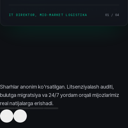
OPERATSIYALAR BOSHLIG'I, FINTECH
03 / 04
MOLIYA DIREKTORI (CFO), SAVDO TARMOG'I
02 / 04
IT DIREKTOR, MID-MARKET LOGISTIKA
01 / 04
Sharhlar anonim ko'rsatilgan. Litsenziyalash auditi,
bulutga migratsiya va 24/7 yordam orqali mijozlarimiz
real natijalarga erishadi.