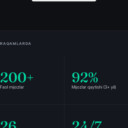
RAQAMLARDA
200
+
92
%
Faol mijozlar
Mijozlar qaytishi (3+ yil)
26
24
/7