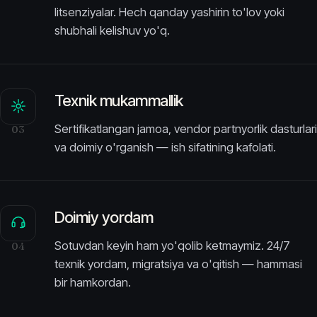
litsenziyalar. Hech qanday yashirin to'lov yoki
shubhali kelishuv yo'q.
Texnik mukammallik
Sertifikatlangan jamoa, vendor partnyorlik dasturlari
03
va doimiy o'rganish — ish sifatining kafolati.
Doimiy yordam
Sotuvdan keyin ham yo'qolib ketmaymiz. 24/7
04
texnik yordam, migratsiya va o'qitish — hammasi
bir hamkordan.