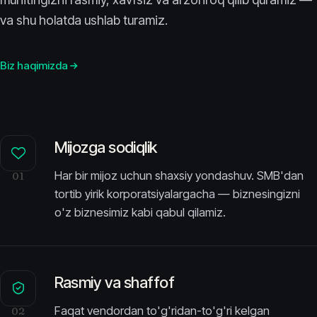
va shu holatda ushlab turamiz.
Biz haqimizda
Mijozga sodiqlik
Har bir mijoz uchun shaxsiy yondashuv. SMB'dan
01
tortib yirik korporatsiyalargacha — biznesingizni
o'z biznesimiz kabi qabul qilamiz.
Rasmiy va shaffof
Faqat vendordan to'g'ridan-to'g'ri kelgan
02