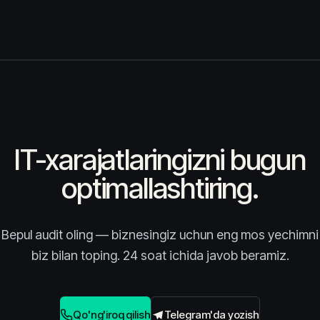
IT-xarajatlaringizni bugun
optimallashtiring.
Bepul audit oling — biznesingiz uchun eng mos yechimni
biz bilan toping. 24 soat ichida javob beramiz.
Qo'ng'iroq qilish
Telegram'da yozish