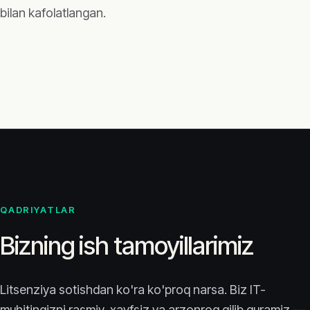
bilan kafolatlangan.
QADRIYATLAR
Bizning ish tamoyillarimiz
Litsenziya sotishdan ko'ra ko'proq narsa. Biz IT-
muhitingizni rasmiy, xavfsiz va arzonroq qilib quramiz —