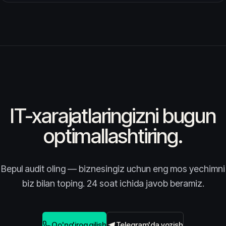
IT-xarajatlaringizni bugun
optimallashtiring.
Bepul audit oling — biznesingiz uchun eng mos yechimni
biz bilan toping. 24 soat ichida javob beramiz.
Qo'ng'iroq qilish
Telegram'da yozish