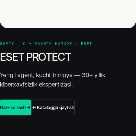
SOFTY LLC — RASMIY HAMKOR · ESET
ESET PROTECT
Yengil agent, kuchli himoya — 30+ yillik
kiberxavfsizlik ekspertizasi.
Narx so'rash
Katalogga qaytish