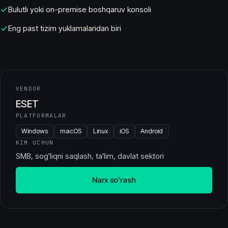
Bulutli yoki on-premise boshqaruv konsoli
Eng past tizim yuklamalaridan biri
VENDOR
ESET
PLATFORMALAR
Windows
macOS
Linux
iOS
Android
KIM UCHUN
SMB, sog'liqni saqlash, ta'lim, davlat sektori
Narx so'rash