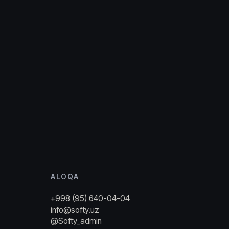
ALOQA
+998 (95) 640-04-04
info@softy.uz
@Softy_admin