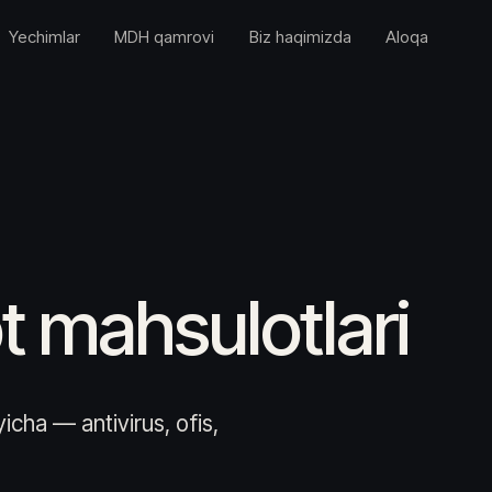
Yechimlar
MDH qamrovi
Biz haqimizda
Aloqa
t mahsulotlari
icha — antivirus, ofis,