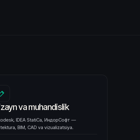
izayn va muhandislik
todesk, IDEA StatiCa, ИндорСофт —
itektura, BIM, CAD va vizualizatsiya.