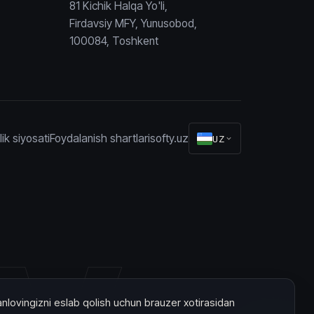
81 Kichik Halqa Yo'li,
Firdavsiy MFY, Yunusobod,
100084, Toshkent
ik siyosati
Foydalanish shartlari
softy.uz
UZ
ty
tanlovingizni eslab qolish uchun brauzer xotirasidan