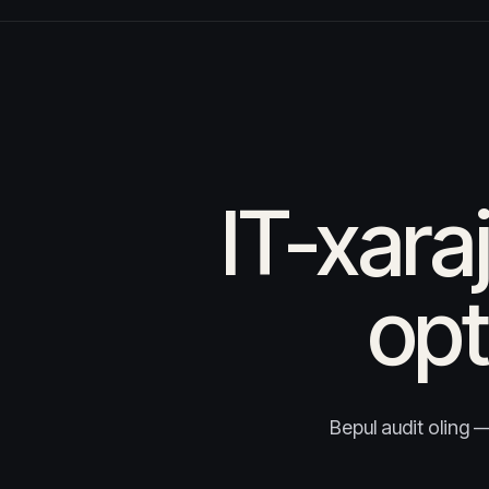
IT-xara
opt
Bepul audit oling 