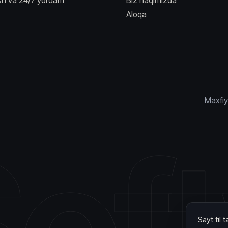
ish va 24/7 yordam
Biz haqimizda
Aloqa
Maxfiyl
of
Sayt til 