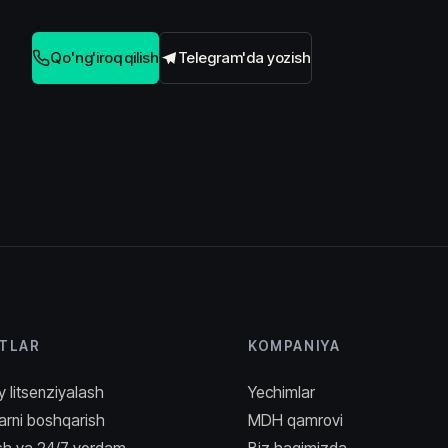
Qo'ng'iroq qilish
Telegram'da yozish
TLAR
KOMPANIYA
y litsenziyalash
Yechimlar
arni boshqarish
MDH qamrovi