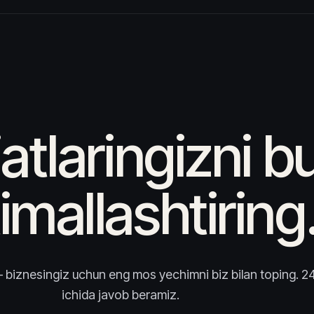
jatlaringizni 
imallashtiring
— biznesingiz uchun eng mos yechimni biz bilan toping. 2
ichida javob beramiz.