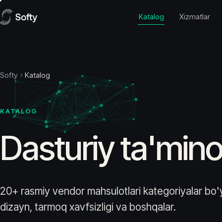
Skip to content
Katalog
Xizmatlar
Softy
Katalog
KATALOG
Dasturiy ta'mino
20+ rasmiy vendor mahsulotlari kategoriyalar bo'y
dizayn, tarmoq xavfsizligi va boshqalar.