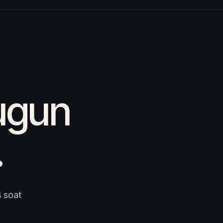
bugun
.
4 soat