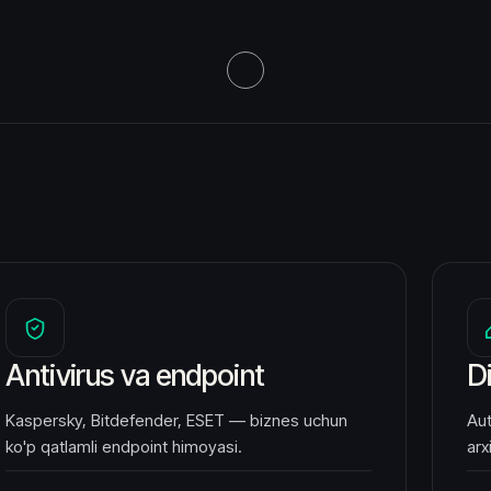
Antivirus va endpoint
D
Kaspersky, Bitdefender, ESET — biznes uchun
Au
ko'p qatlamli endpoint himoyasi.
arx