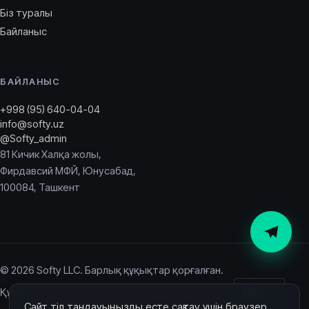
Біз туралы
Байланыс
БАЙЛАНЫС
+998 (95) 640-04-04
info@softy.uz
@Softy_admin
81 Кичик Халқа жолы,
Фирдавсий МФЙ, Юнусабад,
100084, Ташкент
© 2026 Softy LLC. Барлық құқықтар қорғалған.
Құпиялылық саясаты
Қолдану шарттары
softy.uz
KK
Сайт тіл таңдауыңызды есте сақтау үшін браузер