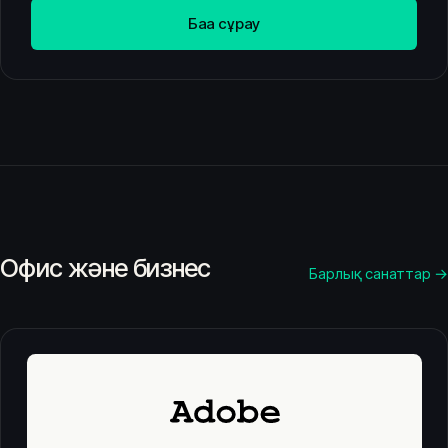
Баға сұрау
Офис және бизнес
Барлық санаттар →