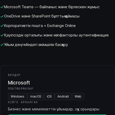
Microsoft Teams — байланыс және бірлескен жұмыс
OneDrive және SharePoint бұлттық қоймасы
Корпоративтік пошта + Exchange Online
Қауіпсіздік орталығы және көпфакторлы аутентификация
Ұйым деңгейіндегі әкімшілік басқару
ВЕНДОР
Microsoft
ПЛАТФОРМАЛАР
Windows
macOS
iOS
Android
Web
КІМГЕ АРНАЛҒАН
Бизнес және мемлекеттік ұйымдар, оқу орындары