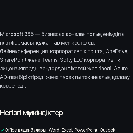
Microsoft 365 — бизнеске арналған толық өнімділік
платформасы: құжаттар мен кестелер,
бейнеконференция, корпоративтік пошта, OneDrive,
SharePoint және Teams. Softy LLC корпоративтік
лицензияларды вендордан тікелей жеткізеді, Azure
AD-пен біріктіреді және тұрақты техникалық қолдау
көрсетеді.
Негізгі мүмкіндіктер
Office қолданбалары: Word, Excel, PowerPoint, Outlook