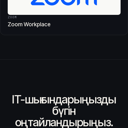
ZOOM
Zoom Workplace
IT-шығындарыңызды
бүгін
оңтайландырыңыз.