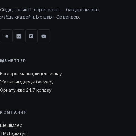
Сіздің толық IT-серіктесіңіз — бағдарламадан
жабдыққа дейін. Бір шарт. Әр вендор.
ҚЫЗМЕТТЕР
Бағдарламалық лицензиялау
Жазылымдарды басқару
Орнату және 24/7 қолдау
КОМПАНИЯ
Шешімдер
ТМД қамтуы