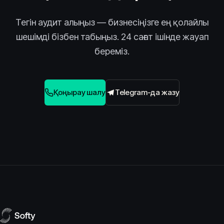
Тегін аудит алыңыз — бизнесіңізге ең қолайлы
шешімді бізбен табыңыз. 24 сағат ішінде жауап
береміз.
Қоңырау шалу
Telegram-да жазу