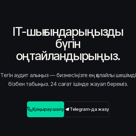
IT-шығындарыңызды
бүгін
оңтайландырыңыз.
Тегін аудит алыңыз — бизнесіңізге ең қолайлы шешімді
бізбен табыңыз. 24 сағат ішінде жауап береміз.
Қоңырау шалу
Telegram-да жазу