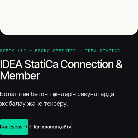
SOFTY LLC — РЕСМИ СЕРІКТЕС · IDEA STATICA
IDEA StatiCa Connection &
Member
Болат пен бетон түйіндерін секундтарда
жобалау және тексеру.
Баға сұрау
Каталогқа қайту