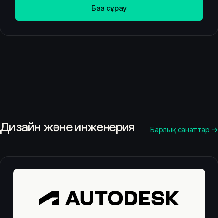
Баға сұрау
Дизайн және инженерия
Барлық санаттар →