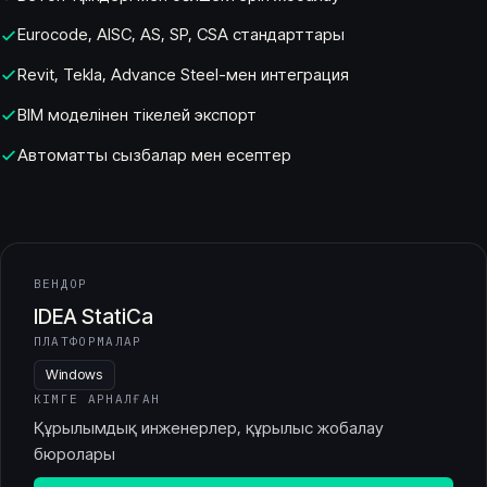
Eurocode, AISC, AS, SP, CSA стандарттары
Revit, Tekla, Advance Steel-мен интеграция
BIM моделінен тікелей экспорт
Автоматты сызбалар мен есептер
ВЕНДОР
IDEA StatiCa
ПЛАТФОРМАЛАР
Windows
КІМГЕ АРНАЛҒАН
Құрылымдық инженерлер, құрылыс жобалау
бюролары