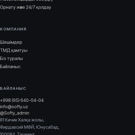
Орнату және 24/7 қолдау
КОМПАНИЯ
Шешімдер
ТМД қамтуы
Біз туралы
Байланыс
БАЙЛАНЫС
+998 (95) 640-04-04
info@softy.uz
@Softy_admin
81 Кичик Халқа жолы,
Фирдавсий МФЙ, Юнусабад,
100084, Ташкент