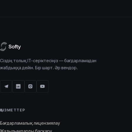
Сіздің толық IT-серіктесіңіз — бағдарламадан
жабдыққа дейін. Бір шарт. Әр вендор.
ҚЫЗМЕТТЕР
Бағдарламалық лицензиялау
Жазылымдарды басқару