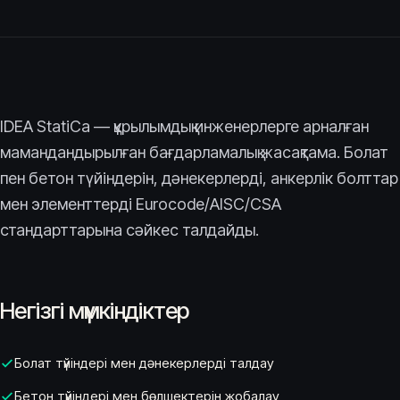
IDEA StatiCa — құрылымдық инженерлерге арналған
мамандандырылған бағдарламалық жасақтама. Болат
пен бетон түйіндерін, дәнекерлерді, анкерлік болттар
мен элементтерді Eurocode/AISC/CSA
стандарттарына сәйкес талдайды.
Негізгі мүмкіндіктер
Болат түйіндері мен дәнекерлерді талдау
Бетон түйіндері мен бөлшектерін жобалау