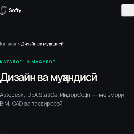
Skip to content
Каталог
Дизайн ва муҳандисӣ
КАТАЛОГ · 3 МАҲСУЛОТ
Дизайн ва муҳандисӣ
Autodesk, IDEA StatiCa, ИндорСофт — меъморӣ,
BIM, CAD ва тасвирсозӣ.