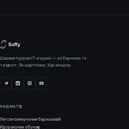
Шарики пурраи IT-и шумо — аз барнома то
таҷҳизот. Як шартнома. Ҳар вендор.
ХИДМАТҲО
Литсензиякунонии барномавӣ
Идоракунии обунаҳо