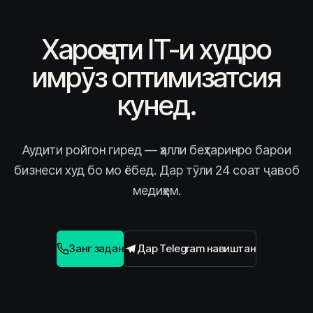
Хароҷоти IT-и худро
имрӯз оптимизатсия
кунед.
Аудити ройгон гиред — ҳалли беҳтаринро барои
бизнеси худ бо мо ёбед. Дар тӯли 24 соат ҷавоб
медиҳем.
Занг задан
Дар Telegram навиштан