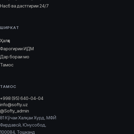
Насб ва дастгирии 24/7
ШИРКАТ
Ҳалҳо
Фарогирии ИДМ
Дар бораи мо
Тамос
ТАМОС
+998 (95) 640-04-04
info@softy.uz
@Softy_admin
81 Кӯчаи Халқаи Хурд, МФЙ
Фирдавсӣ, Юнусобод,
100084, Тошканд