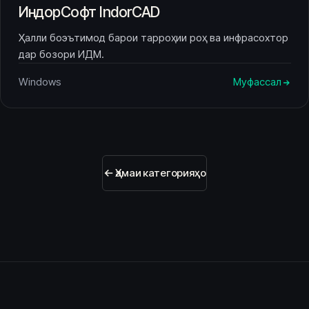
ИндорСофт IndorCAD
Ҳалли боэътимод барои тарроҳии роҳ ва инфрасохтор
дар бозори ИДМ.
Windows
Муфассал
Ҳамаи категорияҳо