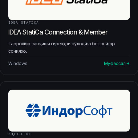
IDEA STATICA
IDEA StatiCa Connection & Member
Тарроҳӣ ва санҷиши гиреҳҳои пӯлодӣ ва бетонӣ дар
сонияҳо.
Windows
Муфассал
ИНДОРСОФТ