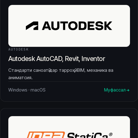
AUTODESK
Autodesk AutoCAD, Revit, Inventor
Стандарти саноатӣ дар тарроҳӣ, BIM, механика ва
аниматсия.
Windows · macOS
Муфассал