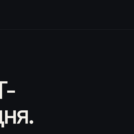
T-
ня.