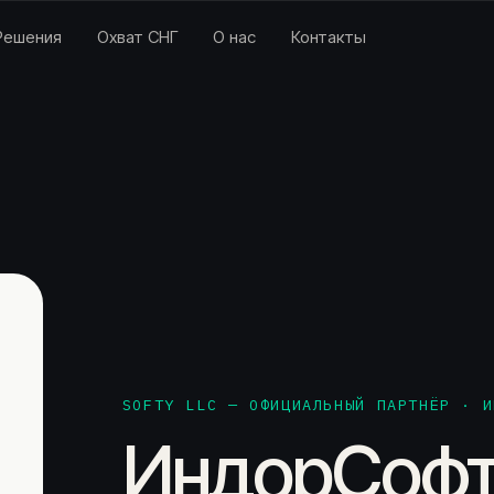
Решения
Охват СНГ
О нас
Контакты
SOFTY LLC — ОФИЦИАЛЬНЫЙ ПАРТНЁР · И
ИндорСофт