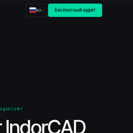
Бесплатный аудит
RU
НДОРСОФТ
 IndorCAD