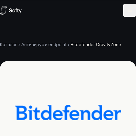
Skip to content
Каталог
Антивирус и endpoint
Bitdefender GravityZone